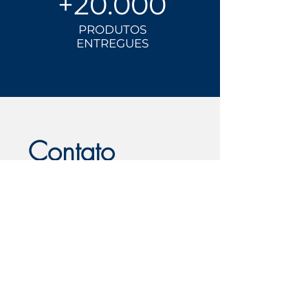
+20.000
PRODUTOS
ENTREGUES
Contato
Nome
*
Sobrenome
*
Email
*
Assunto
*