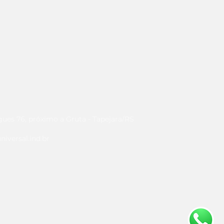
es 76, próximo a Gruta - Tapejara/RS
niversal.ind.br